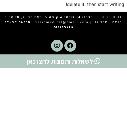
delete it, then start writing!
050-9510011
| הברזל 34 כניסה A קומה 5, רמת החייל, תל אביב
קומה 1 חדר 114 | rissinmedical@gmail.com‬ |
הנגשה לבעלי
מוגבלויות
לשאלות ותמונות לחצו כאן